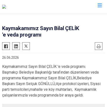
Afyonkarahisar
Kaymakamımız Sayın Bilal ÇELİK
'e veda programı
Başmakçı
Hocalar
Bayat
İhsaniye
Bolvadin
İscehisar
26.06.2026
Çay
Kızılören
Kaymakamımız Sayın Bilal ÇELİK 'e veda programı.
Çobanlar
Sandıklı
Başmakçı Belediye Başkanlığı tarafından düzenlenen veda
Dazkırı
Şuhut
programına Kaymakamımız Sayın Bilal ÇELİK,Belediye
Dinar
Sultandağı
Başkanı Sayın Selçuk GÖNÜLLÜ,ilçe protokol üyeleri, Siyasi
Emirdağ
parti temsilcileri,mahalle ve köy muhtarları, Kaymakamlık
Sinanpaşa
çalışanlarımızla veda programında bir araya geldi.
Evciler