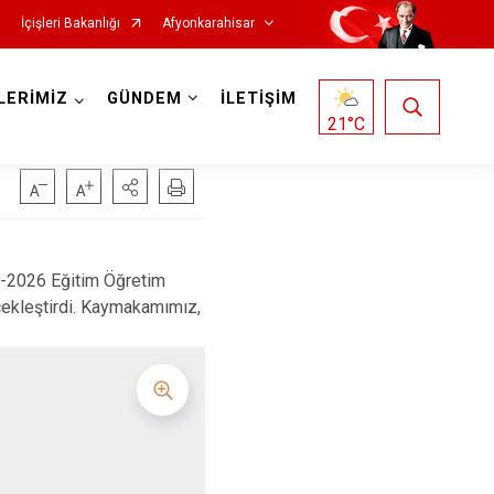
İçişleri Bakanlığı
Afyonkarahisar
LERİMİZ
GÜNDEM
İLETİŞİM
21
°C
25-2026 Eğitim Öğretim
rçekleştirdi. Kaymakamımız,
Hocalar
İhsaniye
İscehisar
Kızılören
Sandıklı