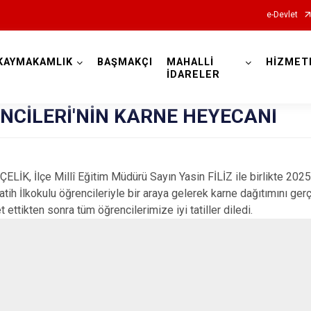
e-Devlet
KAYMAKAMLIK
BAŞMAKÇI
MAHALLİ
HİZMET
Afyonkarahisar
İDARELER
NCİLERİ'NİN KARNE HEYECANI
ELİK, İlçe Millî Eğitim Müdürü Sayın Yasin FİLİZ ile birlikte 20
Fatih İlkokulu öğrencileriyle bir araya gelerek karne dağıtımını ge
Başmakçı
 ettikten sonra tüm öğrencilerimize iyi tatiller diledi.
Bayat
Bolvadin
Çay
Çobanlar